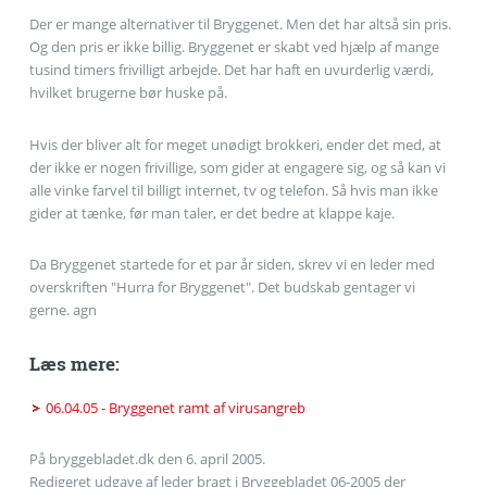
Der er mange alternativer til Bryggenet. Men det har altså sin pris.
Og den pris er ikke billig. Bryggenet er skabt ved hjælp af mange
tusind timers frivilligt arbejde. Det har haft en uvurderlig værdi,
hvilket brugerne bør huske på.
Hvis der bliver alt for meget unødigt brokkeri, ender det med, at
der ikke er nogen frivillige, som gider at engagere sig, og så kan vi
alle vinke farvel til billigt internet, tv og telefon. Så hvis man ikke
gider at tænke, før man taler, er det bedre at klappe kaje.
Da Bryggenet startede for et par år siden, skrev vi en leder med
overskriften "Hurra for Bryggenet". Det budskab gentager vi
gerne. agn
Læs mere:
06.04.05 - Bryggenet ramt af virusangreb
På bryggebladet.dk den 6. april 2005.
Redigeret udgave af leder bragt i Bryggebladet 06-2005 der