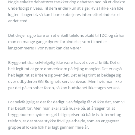
Nogle enkelte debattører trækker dog debatten ned på et direkte
underlødigt niveau. Til dem er der kun at sige: Hvis I ikke kan lide
lugten i bageriet, så kan I bare købe jeres internetforbindelse et
andet sted!
Det drejer sig jo bare om et enkelt telefonopkald til TDC, og så har
man en mange gange dyrere forbindelse, som tilmed er
langsommere! Hvor svært kan det være?
Bryggenet skal selvfølgelig ikke være hævet over al kritik. Det er
helt legitimt at gøre opmærksom på fejl og mangler. Det er også
helt legitimt at irritere sig over det. Det er legitimt at beklage sig
over udbyderen GN Bolignets serviceniveau. Men hvis man ikke
gør det på en sober facon, så kan budskabet ikke tages seriøst.
For selvfølgelig er det for dårligt. Selvfølgelig får vi ikke det, som vi
har betalt for. Men man skal altså huske på, at årsagen til, at
bryggeboerne nyder meget billige priser på både tv, internet og
telefon, er det store stykke frivillige arbejde, som en engageret
gruppe af lokale folk har lagt gennem flere år.