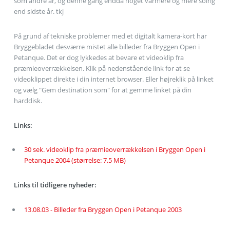
som andre år, og denne gang endda noget varmere og mere solrig
end sidste år. tkj
På grund af tekniske problemer med et digitalt kamera-kort har
Bryggebladet desværre mistet alle billeder fra Bryggen Open i
Petanque. Det er dog lykkedes at bevare et videoklip fra
præmieoverrækkelsen. Klik på nedenstående link for at se
videoklippet direkte i din internet browser. Eller højreklik på linket
og vælg "Gem destination som" for at gemme linket på din
harddisk.
Links:
30 sek. videoklip fra præmieoverrækkelsen i Bryggen Open i
Petanque 2004 (størrelse: 7,5 MB)
Links til tidligere nyheder:
13.08.03 - Billeder fra Bryggen Open i Petanque 2003