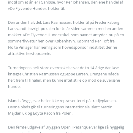
indtil om et år  er i Ganløse, hvor Per Johansen, den ene halvdel af
»De Flyvende Hunde«, holder til.
Den anden halvdel, Lars Rasmussen, holder til på Frederiksberg.
Lars vandt i øvrigt pokalen for to år siden sammen med en anden
makker. »De Flyvende Hunde« skal  som navnet antyder  nu på en
sommerflyvetur hen over København. Købmand Per Toft fra
Holte Vinlager har nemlig som hovedsponsor indstiftet denne
attraktive førstepræmie.
Turneringens helt store overraskelse var de to 14-årige Vanløse-
knægte Christian Rasmussen og Jeppe Larsen. Drengene nåede
helt frem til finalen, men kunne intet stille op mod de suveræne
hunde.
Islands Brygge var heller ikke repræsenteret på tredjepladsen.
Denne plads gik til turneringens internationale islæt: Martin
Majdaniuk og Edyta Pacon fra Polen.
Den femte udgave af Bryggen Open i Petanque var lige så hyggelig