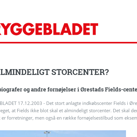
ALMINDELIGT STORCENTER?
iografer og andre fornøjelser i Ørestads Fields-cente
ADET 17.12.2003 - Det stort anlagte indkøbscenter Fields i Øres
eget, at Fields ikke blot skal et almindeligt storcenter. Det skal
t er forretninger, men også en række fornøjelsestilbud som eksem