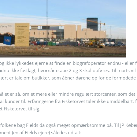
og ikke lykkedes ejerne at finde en biografoperatør endnu - eller 
ndnu ikke fastlagt, hvornår etape 2 og 3 skal opføres. Til marts vi
mært er tale om butikker, som åbner dørene op for de formodede
let er så, om et mere eller mindre regulært storcenter, som det
tal kunder til. Erfaringerne fra Fisketorvet taler ikke umiddelbar
t Fisketorvet til sig.
 folkene bag Fields da også meget opmærksomme på. Til JP Købe
ent (en af Fields ejere) således udtalt: