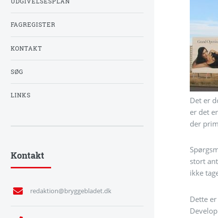
UDGIVELSESPLAN
FAGREGISTER
KONTAKT
SØG
LINKS
Det er d
er det e
der pri
Spørgsmå
Kontakt
stort an
ikke tage
redaktion@bryggebladet.dk
Dette er
Developm