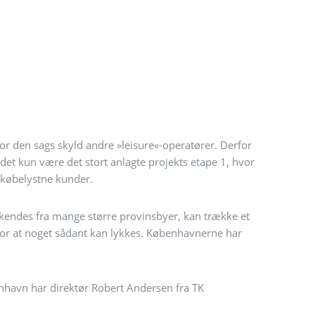
for den sags skyld andre »leisure«-operatører. Derfor
l det kun være det stort anlagte projekts etape 1, hvor
 købelystne kunder.
 kendes fra mange større provinsbyer, kan trække et
t, for at noget sådant kan lykkes. Københavnerne har
nhavn har direktør Robert Andersen fra TK