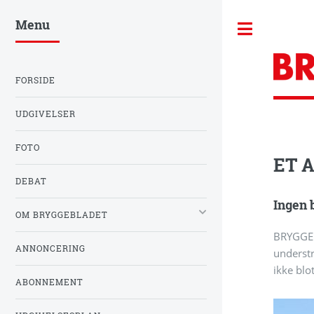
Menu
Toggle
FORSIDE
UDGIVELSER
FOTO
ET 
DEBAT
Ingen b
OM BRYGGEBLADET
BRYGGEBL
ANNONCERING
understr
ikke blo
ABONNEMENT