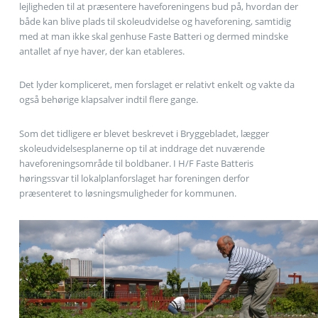
lejligheden til at præsentere haveforeningens bud på, hvordan der
både kan blive plads til skoleudvidelse og haveforening, samtidig
med at man ikke skal genhuse Faste Batteri og dermed mindske
antallet af nye haver, der kan etableres.
Det lyder kompliceret, men forslaget er relativt enkelt og vakte da
også behørige klapsalver indtil flere gange.
Som det tidligere er blevet beskrevet i Bryggebladet, lægger
skoleudvidelsesplanerne op til at inddrage det nuværende
haveforeningsområde til boldbaner. I H/F Faste Batteris
høringssvar til lokalplanforslaget har foreningen derfor
præsenteret to løsningsmuligheder for kommunen.