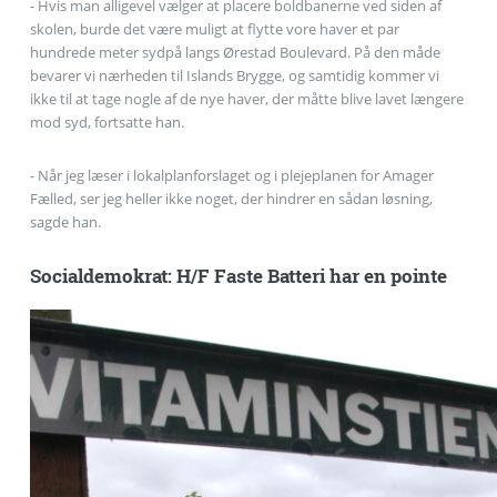
- Hvis man alligevel vælger at placere boldbanerne ved siden af
skolen, burde det være muligt at flytte vore haver et par
hundrede meter sydpå langs Ørestad Boulevard. På den måde
bevarer vi nærheden til Islands Brygge, og samtidig kommer vi
ikke til at tage nogle af de nye haver, der måtte blive lavet længere
mod syd, fortsatte han.
- Når jeg læser i lokalplanforslaget og i plejeplanen for Amager
Fælled, ser jeg heller ikke noget, der hindrer en sådan løsning,
sagde han.
Socialdemokrat: H/F Faste Batteri har en pointe