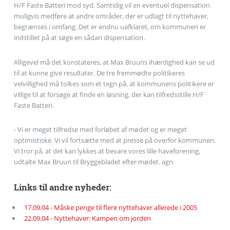
H/F Faste Batteri mod syd. Samtidig vil en eventuel dispensation
muligvis medføre at andre områder, der er udlagt til nyttehaver,
begrænses i omfang. Det er endnu uafklaret, om kommunen er
indstillet på at søge en sådan dispensation.
Alligevel må det konstateres, at Max Bruuns ihærdighed kan se ud
til at kunne give resultater. De tre fremmødte politikeres
velvillighed må tolkes som et tegn på, at kommunens politikere er
villige til at forsøge at finde en løsning, der kan tilfredsstille H/F
Faste Batteri.
- Vi er meget tilfredse med forløbet af mødet og er meget
optimistiske. Vi vil fortsætte med at presse på overfor kommunen.
Vi tror på, at det kan lykkes at bevare vores lille haveforening,
udtalte Max Bruun til Bryggebladet efter mødet. agn
Links til andre nyheder:
17.09.04 - Måske penge til flere nyttehaver allerede i 2005
22.09.04 - Nyttehaver: Kampen om jorden