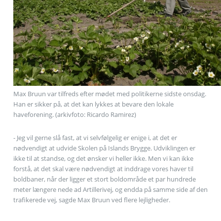
Max Bruun var tilfreds efter mødet med politikerne sidste onsdag.
Han er sikker på, at det kan lykkes at bevare den lokale
haveforening. (arkivfoto: Ricardo Ramirez)
- Jeg vil gerne slå fast, at vi selvfølgelig er enige i, at det er
nødvendigt at udvide Skolen på Islands Brygge. Udviklingen er
ikke til at standse, og det ønsker vi heller ikke. Men vi kan ikke
forstå, at det skal være nødvendigt at inddrage vores haver til
boldbaner, når der ligger et stort boldområde et par hundrede
meter længere nede ad Artillerivej, og endda på samme side af den
trafikerede vej, sagde Max Bruun ved flere lejligheder.