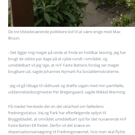
De tre tilstedeværende politikere lod til at være enige med Max
Bruun.
- Det ligger mig meget på sinde at finde en holdbar løsning. Jeg har
brugt de sidste par dage på at cykle rundt i området, og
umiddelbart vil jeg sige, at H/F Faste Batteris forslag ser meget
brugbare ud, sagde Johannes Nymark fra Socialdemokraterne.
- Jeg vil gå tilbage til rådhuset og drøfte sagen med min partifælle,
uddannelsesborgmester Per Bregengaard, sagde Mikkel Warming.
På mødet herskede der en del uklarhed om fælledens
fredningsstatus. Vej og Park har efterfølgende oplyst til
Bryggebladet, at området umiddelbart syd for det nuværende H/F
Faste Batteri ER fredet. Derfor vil det kræve en
dispensationsansøgning til Fredningsnævnet, hvis man skal flytte