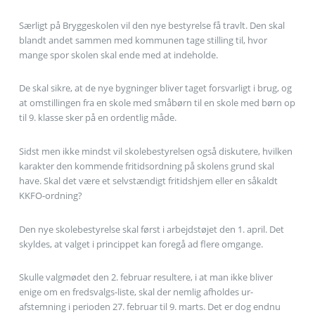
Særligt på Bryggeskolen vil den nye bestyrelse få travlt. Den skal
blandt andet sammen med kommunen tage stilling til, hvor
mange spor skolen skal ende med at indeholde.
De skal sikre, at de nye bygninger bliver taget forsvarligt i brug, og
at omstillingen fra en skole med småbørn til en skole med børn op
til 9. klasse sker på en ordentlig måde.
Sidst men ikke mindst vil skolebestyrelsen også diskutere, hvilken
karakter den kommende fritidsordning på skolens grund skal
have. Skal det være et selvstændigt fritidshjem eller en såkaldt
KKFO-ordning?
Den nye skolebestyrelse skal først i arbejdstøjet den 1. april. Det
skyldes, at valget i princippet kan foregå ad flere omgange.
Skulle valgmødet den 2. februar resultere, i at man ikke bliver
enige om en fredsvalgs-liste, skal der nemlig afholdes ur-
afstemning i perioden 27. februar til 9. marts. Det er dog endnu