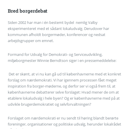
Bred borgerdebat
Siden 2002 har man i én bestemt bydel  nemlig Valby 
eksperimenteret med et sådant lokaludvalg. Derudover har
kommunen afholdt borgermøder, konferencer og nedsat
arbejdsgrupper om emnet.
Formand for Udvalg for Demokrati- og Serviceudvikling,
miljøborgmester Winnie Berndtson siger i en pressemeddelelse:
 Det er skønt, at vi nu kan gå ud til københavnerne med et konkret
forslag om nærdemokrati. Vi har igennem processen fået meget
inspiration fra borger-møderne, og derfor ser vi også frem til, at
københavnerne debatterer selve forslaget: Hvad mener de om at
etablere lokaludvalg i hele byen? Og er københavnerne med på at
udvikle brugerdemokratiet og selvforvaltningen?
Forslaget om nærdemokrati er nu sendt til høring blandt berørte
foreninger, organisationer og politiske udvalg, herunder lokalrådet