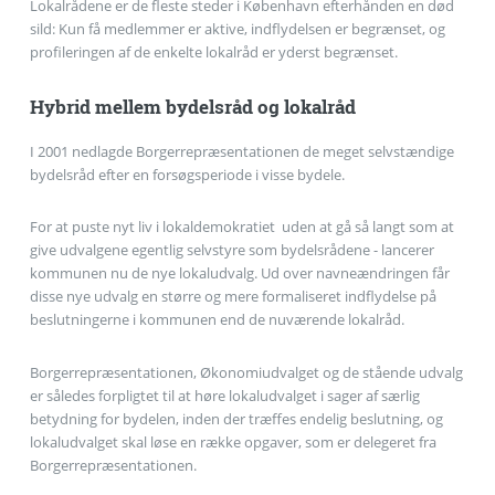
Lokalrådene er de fleste steder i København efterhånden en død
sild: Kun få medlemmer er aktive, indflydelsen er begrænset, og
profileringen af de enkelte lokalråd er yderst begrænset.
Hybrid mellem bydelsråd og lokalråd
I 2001 nedlagde Borgerrepræsentationen de meget selvstændige
bydelsråd efter en forsøgsperiode i visse bydele.
For at puste nyt liv i lokaldemokratiet  uden at gå så langt som at
give udvalgene egentlig selvstyre som bydelsrådene - lancerer
kommunen nu de nye lokaludvalg. Ud over navneændringen får
disse nye udvalg en større og mere formaliseret indflydelse på
beslutningerne i kommunen end de nuværende lokalråd.
Borgerrepræsentationen, Økonomiudvalget og de stående udvalg
er således forpligtet til at høre lokaludvalget i sager af særlig
betydning for bydelen, inden der træffes endelig beslutning, og
lokaludvalget skal løse en række opgaver, som er delegeret fra
Borgerrepræsentationen.