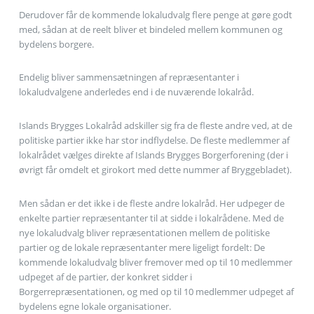
Derudover får de kommende lokaludvalg flere penge at gøre godt
med, sådan at de reelt bliver et bindeled mellem kommunen og
bydelens borgere.
Endelig bliver sammensætningen af repræsentanter i
lokaludvalgene anderledes end i de nuværende lokalråd.
Islands Brygges Lokalråd adskiller sig fra de fleste andre ved, at de
politiske partier ikke har stor indflydelse. De fleste medlemmer af
lokalrådet vælges direkte af Islands Brygges Borgerforening (der i
øvrigt får omdelt et girokort med dette nummer af Bryggebladet).
Men sådan er det ikke i de fleste andre lokalråd. Her udpeger de
enkelte partier repræsentanter til at sidde i lokalrådene. Med de
nye lokaludvalg bliver repræsentationen mellem de politiske
partier og de lokale repræsentanter mere ligeligt fordelt: De
kommende lokaludvalg bliver fremover med op til 10 medlemmer
udpeget af de partier, der konkret sidder i
Borgerrepræsentationen, og med op til 10 medlemmer udpeget af
bydelens egne lokale organisationer.