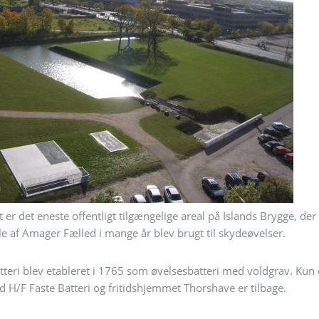
er det eneste offentligt tilgængelige areal på Islands Brygge, der 
le af Amager Fælled i mange år blev brugt til skydeøvelser.
tteri blev etableret i 1765 som øvelsesbatteri med voldgrav. Kun e
d H/F Faste Batteri og fritidshjemmet Thorshave er tilbage.