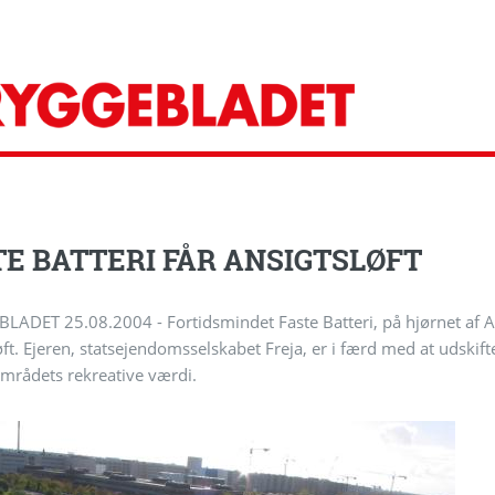
TE BATTERI FÅR ANSIGTSLØFT
ADET 25.08.2004 - Fortidsmindet Faste Batteri, på hjørnet af Art
øft. Ejeren, statsejendomsselskabet Freja, er i færd med at udski
mrådets rekreative værdi.