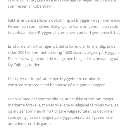
som resten af København.
Faktisk er venstrefløjens opbakning på Bryggen i dag mindre end i
København som helhed. Det plejer at være omvendt  i den røde
hovedstad plejer Bryggen at være mere rød end gennemsnitttet.
En stor del af forklaringen på dette forhold er formentlig, at der
siden 2001 er kommet omkring 1.600 ekstra vælgere på Bryggen.
De ekstra vælgere bor i de mange nye boliger i Havnestad og på
Ny Tøjhusgrunden.
Det tyder derfor på, at de nye bryggeboere er mindre
venstreorienterede end beboerne på det gamle Bryggen.
Det skal med det samme tilføjes, at der ikke er tale om meget
markante forskelle, men forskellene er alligevel så tilpas tydelige
og afviger som nævnt fra tidligere valgresultater, at det virker
sandsynligt, at de mange nye bryggeboere vitterligt stemmer
anderledes end de gamle.