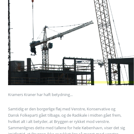
Kramers Kraner har haft betydning...
Samtidig er den borgerlige fløj med Venstre, Konservative og
Dansk Folkeparti gået tilbage, og de Radikale i midten gået frem,
hvilket alt i alt betyder, at Bryggen er rykket mod venstre.
Sammenlignes dette med tallene for hele København, viser det sig
imidlertid, at Bryggen ikke er rykket lige så meget mod venstre