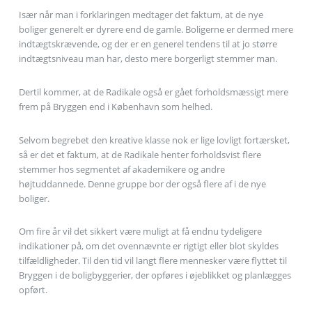
Især når man i forklaringen medtager det faktum, at de nye
boliger generelt er dyrere end de gamle. Boligerne er dermed mere
indtægtskrævende, og der er en generel tendens til at jo større
indtægtsniveau man har, desto mere borgerligt stemmer man.
Dertil kommer, at de Radikale også er gået forholdsmæssigt mere
frem på Bryggen end i København som helhed.
Selvom begrebet den kreative klasse nok er lige lovligt fortærsket,
så er det et faktum, at de Radikale henter forholdsvist flere
stemmer hos segmentet af akademikere og andre
højtuddannede. Denne gruppe bor der også flere af i de nye
boliger.
Om fire år vil det sikkert være muligt at få endnu tydeligere
indikationer på, om det ovennævnte er rigtigt eller blot skyldes
tilfældligheder. Til den tid vil langt flere mennesker være flyttet til
Bryggen i de boligbyggerier, der opføres i øjeblikket og planlægges
opført.